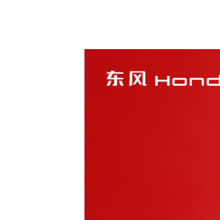
轿车
第十一代新思域
思域HATCHBACK
英仕派 锐·T动