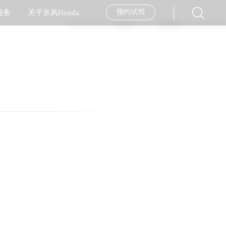
预约试驾
服务
关于东风Honda
经销商查询
服务品牌
企业简介
汽车金融
服务活动
企业新闻
大赛背景
往期回顾
售后服务月
美图专区
用车指南
Stay Ahead
售后服务技能大赛
纯正用品
社会责任
内部配置
走进工厂
外部配置
安全专区
经销商加盟