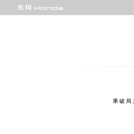
燃油车
e:HEV/e:PHEV 强电智混
EV
SUV
CR-V全球30年荣耀款
HR-V
乘破局
XR-V
UR-V