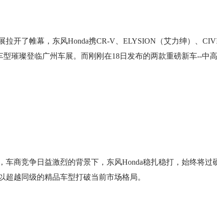
开了帷幕，东风Honda携CR-V、ELYSION（艾力绅）、CIV
型璀璨登临广州车展。而刚刚在18日发布的两款重磅新车--中高级
CR-V全球3
现时售价:14.59
商竞争日益激烈的背景下，东风Honda稳扎稳打，始终将过
以超越同级的精品车型打破当前市场格局。