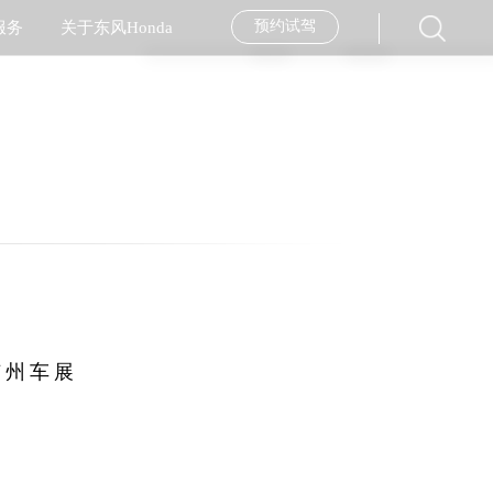
预约试驾
服务
关于东风Honda
经销商查询
服务品牌
企业简介
汽车金融
服务活动
企业新闻
大赛背景
往期回顾
售后服务月
美图专区
用车指南
Stay Ahead
售后服务技能大赛
纯正用品
社会责任
内部配置
走进工厂
外部配置
安全专区
广州车展
经销商加盟