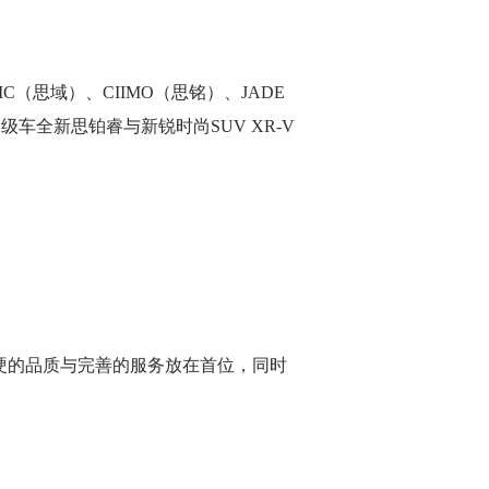
IC（思域）、CIIMO（思铭）、JADE
车全新思铂睿与新锐时尚SUV XR-V
0年荣耀款
 万起
硬的品质与完善的服务放在首位，同时