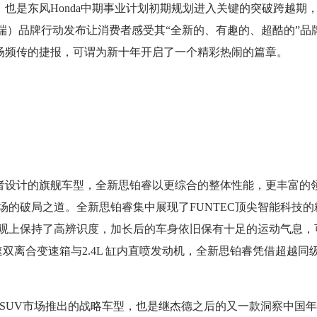
，也是东风Honda中期事业计划初期规划进入关键的突破跨越期，
”（志在先端）品牌行动发布让消费者感受其“全新的、有趣的、超酷的”
赛场频传的捷报，可谓为新十年开启了一个精彩热闹的篇章。
者设计的旗舰车型，全新思铂睿以更综合的整体性能，更丰富的
的破局之道。全新思铂睿集中展现了FUNTEC顶尖智能科技的精
上保持了高辨识度，加长后的车身依旧保有十足的运动气息，可谓是
双离合变速箱与2.4L 缸内直喷发动机，全新思铂睿凭借超越
型SUV市场推出的战略车型，也是继杰德之后的又一款洞察中国