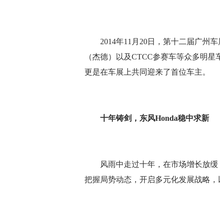
轿车
第十一代新思域
2014年11月20日，第十二届广州车展拉
（杰德）以及CTCC参赛车等众多明星车
思域HATCHBACK
更是在车展上共同迎来了首位车主。
英仕派 锐·T动
十年铸剑，东风Honda稳中求新
风雨中走过十年，在市场增长放缓，车
把握局势动态，开启多元化发展战略，