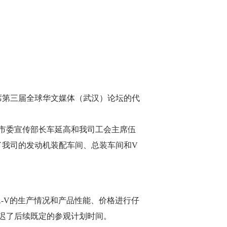
0年荣耀款
席第三届全球华文媒体（武汉）论坛的代
 万起
汉市委宣传部长车延高和我司工会主席伍
了我司的发动机装配车间、总装车间和V
-V的生产情况和产品性能、价格进行仔
迟了后续既定的参观计划时间。