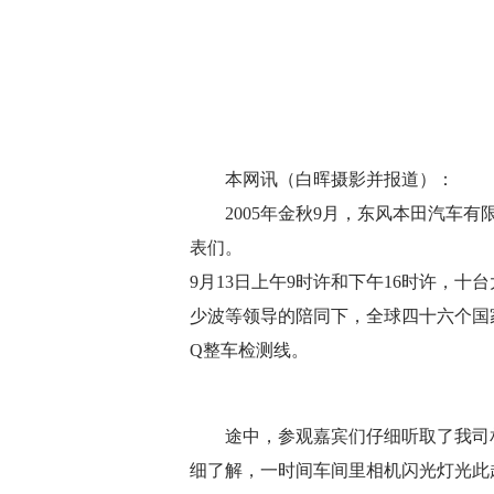
轿车
第十一代新思域
思域HATCHBACK
本网讯（白晖摄影并报道）：
2005年金秋9月，东风本田汽车有
英仕派 锐·T动
表们。
9月13日上午9时许和下午16时许，
少波等领导的陪同下，全球四十六个国
Q整车检测线。
途中，参观嘉宾们仔细听取了我司相关
细了解，一时间车间里相机闪光灯光此