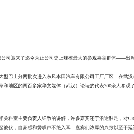
CR-V全球3
限公司迎来了迄今为止公司史上规模最大的参观嘉宾群体――出
现时售价:14.59
十台大型巴士分两批次进入东风本田汽车有限公司工厂厂区，在武
家和地区的两百多家华文媒体（武汉）论坛的代表300余人参观
科室主要负责人细致的讲解，许多嘉宾还于沿途驻足，对CR
起彼伏，自豪感和赞叹声不绝入耳；嘉宾们浓厚的兴致以至于延