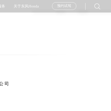
预约试驾
服务
关于东风Honda
经销商查询
服务品牌
企业简介
汽车金融
服务活动
企业新闻
大赛背景
往期回顾
售后服务月
美图专区
用车指南
Stay Ahead
售后服务技能大赛
纯正用品
社会责任
内部配置
走进工厂
外部配置
安全专区
公司
经销商加盟