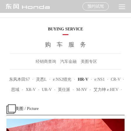
预约试驾
BUYING SERVICE
购车服务
经销商查询
汽车金融
美图专区
东风本田S7
·
灵悉L
·
e:NS2猎光
·
HR-V
·
e:NS1
·
CR-V
·
思域
·
XR-V
·
UR-V
·
英仕派
·
M-NV
·
艾力绅 e:HEV
·
美图 / Picture