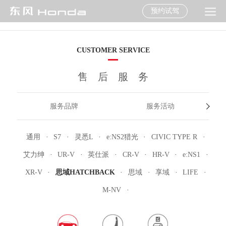
预约试驾
CUSTOMER SERVICE
售后服务
服务品牌
服务活动
用车指南
维修技术信息
纯正零部件
纯正用品
通用
·
S7
·
灵悉L
·
e:NS2猎光
·
CIVIC TYPE R
·
增值服务
售后服务承诺书
废旧电池回收网点
艾力绅
·
UR-V
·
英仕派
·
CR-V
·
HR-V
·
e:NS1
·
XR-V
·
思域HATCHBACK
·
思域
·
享域
·
LIFE
·
M-NV
·