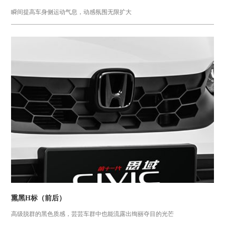
瞬间提高车身侧运动气息，动感氛围无限扩大
熏黑H标（前后）
高级脱群的黑色质感，芸芸车群中也能流露出绚丽夺目的光芒