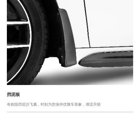
挡泥板
有效阻挡泥沙飞溅，时刻为您保持优雅车形象，潮流升级