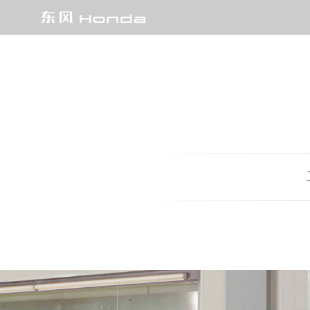
燃油车
e:HEV/e:PHEV 强电智混
EV
SUV
CR-V全球30年荣耀款
HR-V
XR-V
UR-V