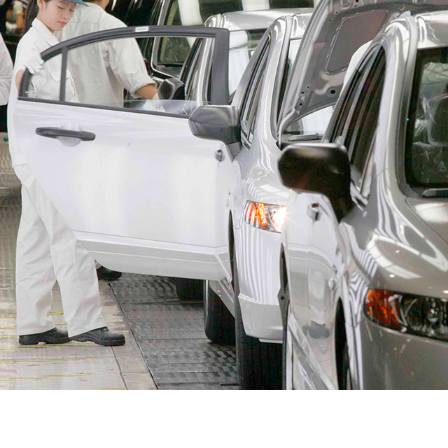
0年荣耀款
 万起