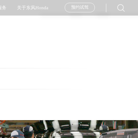
预约试驾
服务
关于东风Honda
经销商查询
服务品牌
企业简介
汽车金融
服务活动
企业新闻
大赛背景
往期回顾
售后服务月
美图专区
用车指南
Stay Ahead
售后服务技能大赛
纯正用品
社会责任
内部配置
走进工厂
外部配置
安全专区
经销商加盟