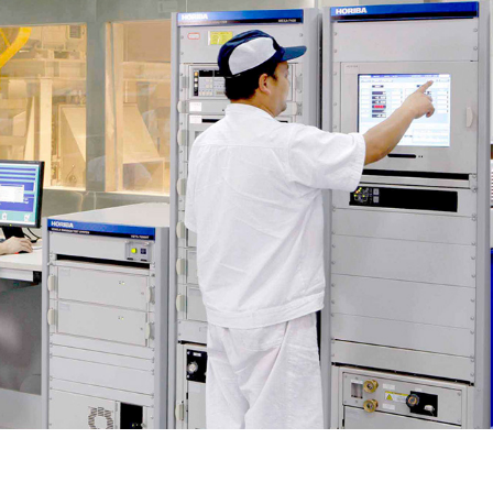
轿车
第十一代新思域
思域HATCHBACK
英仕派 锐·T动