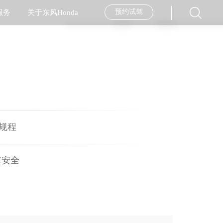
预约试驾
服务
关于东风Honda
经销商查询
服务品牌
企业简介
汽车金融
服务活动
企业新闻
大赛背景
往期回顾
售后服务月
美图专区
用车指南
Stay Ahead
售后服务技能大赛
纯正用品
社会责任
规程
内部配置
走进工厂
外部配置
车安全
安全专区
经销商加盟