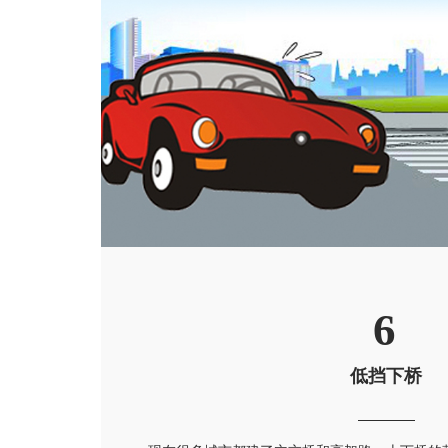
6
低挡下桥