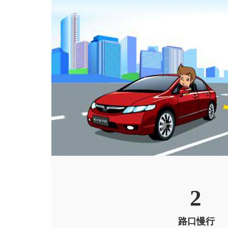
轿车
第十一代新思域
思域HATCHBACK
英仕派 锐·T动
2
路口慢行