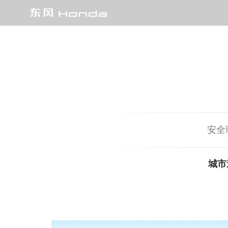
燃油车
e:HEV/e:PHEV 强电智混
EV
SUV
CR-V全球30年荣耀款
安全
HR-V
城市
XR-V
UR-V