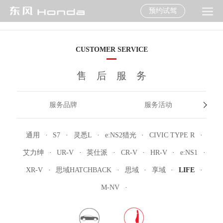
预约试驾
CUSTOMER SERVICE
售后服务
服务品牌
服务活动
用车指南
维修技术信息
纯正零部件
纯正用品
通用
·
S7
·
灵悉L
·
e:NS2猎光
·
CIVIC TYPE R
·
增值服务
售后服务承诺书
废旧电池回收网点
艾力绅
·
UR-V
·
英仕派
·
CR-V
·
HR-V
·
e:NS1
·
XR-V
·
思域HATCHBACK
·
思域
·
享域
·
LIFE
·
M-NV
·