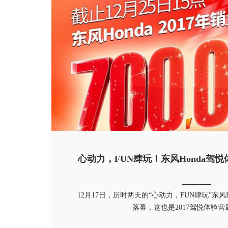
轿车
第十一代新思域
思域HATCHBACK
英仕派 锐·T动
心动力，FUN肆玩！东风Honda驾
12月17日，历时两天的“心动力，FUN肆玩”东风
落幕，这也是2017驾悦体验