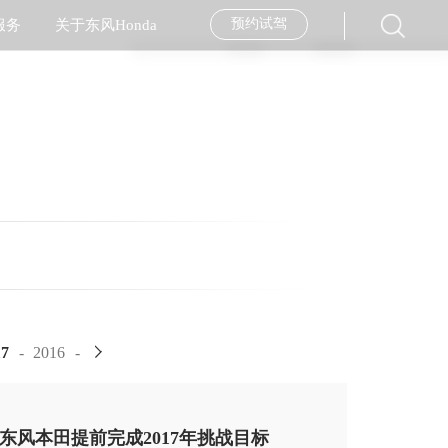
预约试驾
服务
关于东风Honda
经销商查询
服务品牌
企业简介
汽车金融
服务活动
企业新闻
大赛背景
往期回顾
售后服务月
美图专区
用车指南
Stay Ahead
售后服务技能大赛
纯正用品
社会责任
内部配置
走进工厂
外部配置
安全专区
17
2016
2015
2014
2013
2012
2011
2010
20
经销商加盟
东风本田提前完成2017年挑战目标