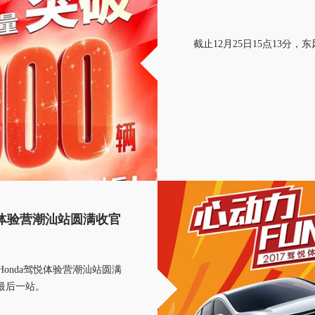
截止12月25日15点13分，
CR-V全球3
现时售价:14.59
悦体验营潮汕站圆满收官
Honda驾悦体验营潮汕站圆满
营最后一站。