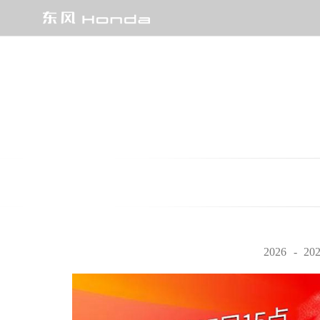
燃油车
e:HEV/e:PHEV 强电智混
EV
SUV
CR-V全球30年荣耀款
HR-V
XR-V
2026
20
UR-V