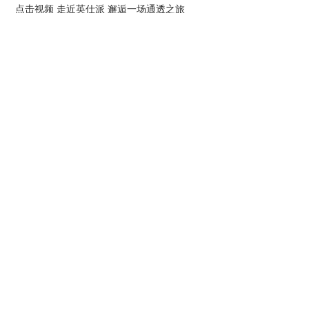
点击视频 走近英仕派 邂逅一场通透之旅
2021-11-03
这样的车主活动，你们肯定没见过！
为挑战，突破极限 车主集结，风云再起 冠军之路 CIVIC思域 燃
擎挑战第二季 肇庆站 于广东国际赛车场 火热进行中